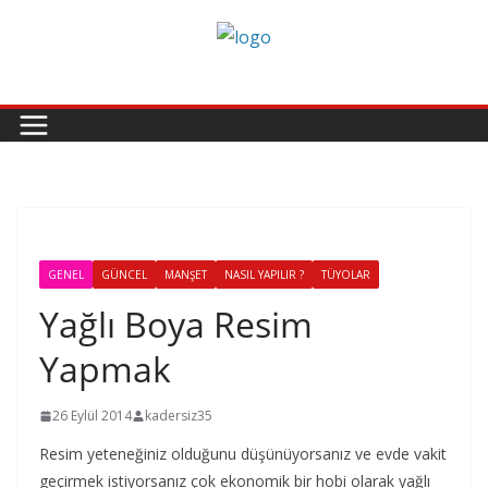
Skip
to
content
GENEL
GÜNCEL
MANŞET
NASIL YAPILIR ?
TÜYOLAR
Yağlı Boya Resim
Yapmak
26 Eylül 2014
kadersiz35
Resim yeteneğiniz olduğunu düşünüyorsanız ve evde vakit
geçirmek istiyorsanız çok ekonomik bir hobi olarak yağlı