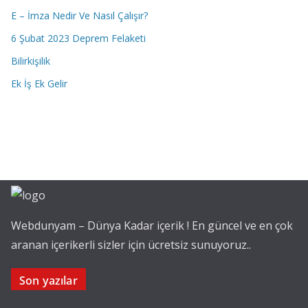
E – İmza Nedir Ve Nasıl Çalışır?
6 Şubat 2023 Deprem Felaketi
Bilirkişilik
Ek İş Ek Gelir
Webdunyam – Dünya Kadar içerik ! En güncel ve en çok
aranan içerikerli sizler için ücretsiz sunuyoruz..
Son yazılar