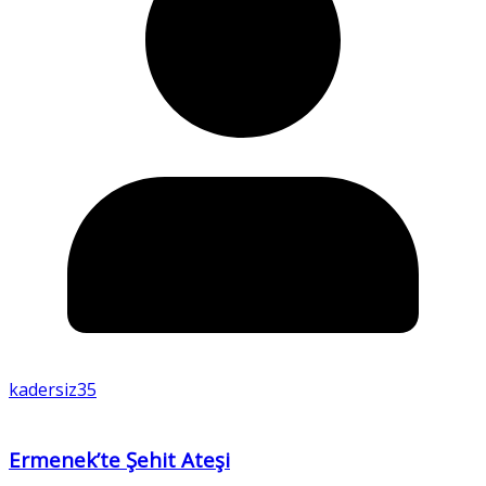
kadersiz35
Ermenek’te Şehit Ateşi