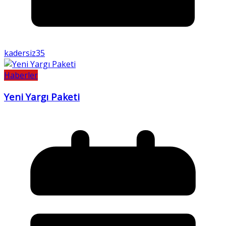
kadersiz35
Haberler
Yeni Yargı Paketi