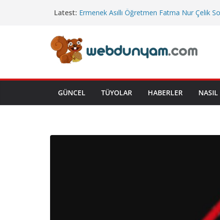
Skip
Latest:
Ermenek Asıllı Öğretmen Fatma Nur Çelik S
to
Uğurlandı
Cumhurbaşkanlığı’na Bağlı Bakanlıklar
content
Cuma Hutbesi
Emekli İkramiye Tutarları
Yeni Yargı Paketi
GÜNCEL
TÜYOLAR
HABERLER
NASIL 