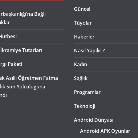
Güncel
başkanlığı’na Bağlı
ıklar
Tüyolar
Hutbesi
Haberler
 İkramiye Tutarları
Nasıl Yapılır ?
rgı Paketi
Kadın
k Asıllı Öğretmen Fatma
Sağlık
lik Son Yolculuğuna
Programlar
ndı
Teknoloji
Android Dünyası
Android APK Oyunlar