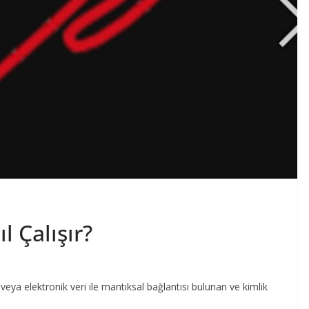
l Çalışır?
veya elektronik veri ile mantıksal bağlantısı bulunan ve kimlik
.