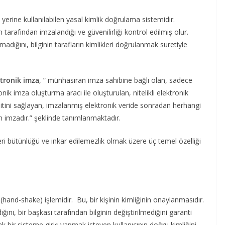
 yerine kullanılabilen yasal kimlik doğrulama sistemidir.
tarafından imzalandığı ve güvenilirliği kontrol edilmiş olur.
madığını, bilginin tarafların kimlikleri doğrulanmak suretiyle
ktronik imza
, ” münhasıran imza sahibine bağlı olan, sadece
ik imza oluşturma aracı ile oluşturulan, nitelikli elektronik
pitini sağlayan, imzalanmış elektronik veride sonradan herhangi
yan imzadır.” şeklinde tanımlanmaktadır.
ri bütünlüğü ve inkar edilemezlik olmak üzere üç temel özelliği
 (hand-shake) işlemidir. Bu, bir kişinin kimliğinin onaylanmasıdır.
dığını, bir başkası tarafından bilginin değiştirilmediğini garanti
 bir sisteme giriş yapmak isteyen kullanıcının doğru kimliğini