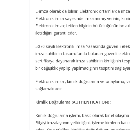
E-imza olarak da bilinir. Elektronik ortamlarda imza
Elektronik imza sayesinde imzalanmış verinin, kimin 
Elektronik imza; iletilen bilginin bütünlüğünün bozul
iletildiğini garanti eder.
5070 sayılı Elektronik İmza Yasası’nda
güvenli ele
imza sahibinin tasarrufunda bulunan güvenli elektron
sertifikaya dayanarak imza sahibinin kimliğinin tes
bir değişiklik yapılıp yapılmadığının tespitini sağla
Elektronik imza ; kimlik doğrulama ve onaylama, ve
sağlamaktadır.
Kimlik Doğrulama (AUTHENTICATION)
:
Kimlik doğrulama işlemi, basit olarak bir el sıkışma
Bilgiyi imzalayanın yetkinliğini, işleme kimlerin katıl
eder. Öne sürülen kimliğin doğruluğunu onaylayarak