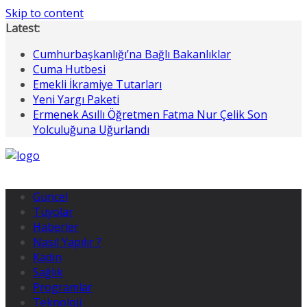
Skip to content
Latest:
Cumhurbaşkanlığı’na Bağlı Bakanlıklar
Cuma Hutbesi
Emekli İkramiye Tutarları
Yeni Yargı Paketi
Ermenek Asıllı Öğretmen Fatma Nur Çelik Son
Yolculuğuna Uğurlandı
Güncel
Tüyolar
Haberler
Nasıl Yapılır ?
Kadın
Sağlık
Programlar
Teknoloji