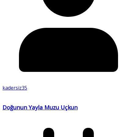
kadersiz35
Doğunun Yayla Muzu Uçkun