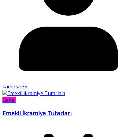
kadersiz35
Genel
Emekli İkramiye Tutarları