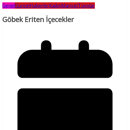
Genel
Güncel
Haberler
Kadın
Manşet
Tüyolar
Göbek Eriten İçecekler