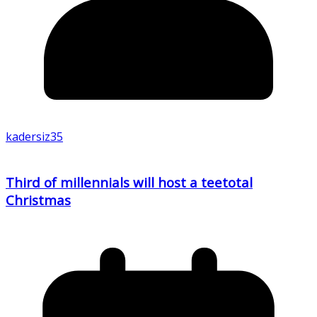
kadersiz35
Third of millennials will host a teetotal
Christmas