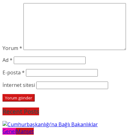
Yorum
*
Ad
*
E-posta
*
İnternet sitesi
Recent Posts
Genel
Manşet