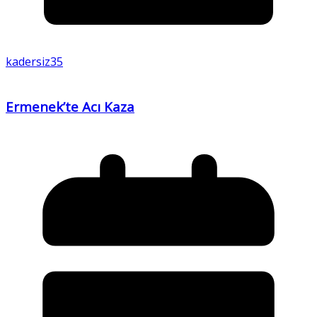
kadersiz35
Ermenek’te Acı Kaza