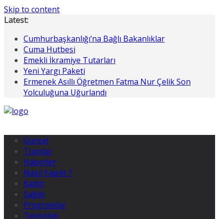
Skip to content
Latest:
Cumhurbaşkanlığı’na Bağlı Bakanlıklar
Cuma Hutbesi
Emekli İkramiye Tutarları
Yeni Yargı Paketi
Ermenek Asıllı Öğretmen Fatma Nur Çelik Son
Yolculuğuna Uğurlandı
Güncel
Tüyolar
Haberler
Nasıl Yapılır ?
Kadın
Sağlık
Programlar
Teknoloji