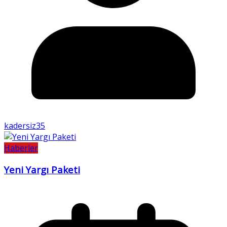
kadersiz35
Haberler
Yeni Yargı Paketi