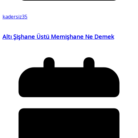
kadersiz35
Altı Şişhane Üstü Memişhane Ne Demek