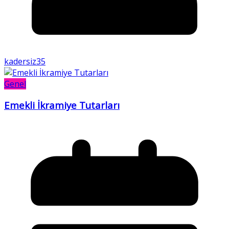
kadersiz35
Genel
Emekli İkramiye Tutarları