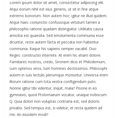
Lorem ipsum dolor sit amet, consectetur adipiscing elit.
Atqui eorum nihil est eius generis, ut sit in fine atque
extrerno bonorum. Non autem hoc: igitur ne illud quidem.
Atque haec coniunctio confusioque virtutum tamen a
philosophis ratione quadam distinguitur. Utilitatis causa
amicitia est quaesita. Sed emolumenta communia esse
dicuntur, recte autem facta et peccata non habentur
communia. Itaque his sapiens semper vacabit. Duo
Reges: constructio interrete. At enim hic etiam dolore.
Familiares nostros, credo, Sironem dicis et Philodemum,
cum optimos viros, tum homines doctissimos. Philosophi
autem in suis lectulis plerumque moriuntur. Universa enim
illorum ratione cum tota vestra confligendum puto.
Nonne igitur tibi videntur, inquit, mala? Pisone in eo
gymnasio, quod Ptolomaeum vocatur, unaque nobiscum
Q. Quia dolori non voluptas contraria est, sed doloris
privatio. Sed tempus est, si videtur, et recta quidem ad
me. An eiusdem modi?