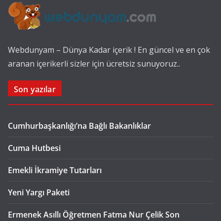
Webdunyam – Dünya Kadar içerik ! En güncel ve en çok
aranan içerikerli sizler için ücretsiz sunuyoruz..
Son yazılar
Cumhurbaşkanlığı’na Bağlı Bakanlıklar
Cuma Hutbesi
Emekli İkramiye Tutarları
Yeni Yargı Paketi
Ermenek Asıllı Öğretmen Fatma Nur Çelik Son