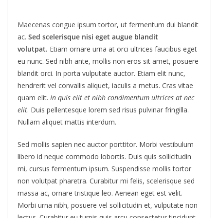
Maecenas congue ipsum tortor, ut fermentum dui blandit
ac.
Sed scelerisque nisi eget augue blandit
volutpat.
Etiam ornare urna at orci ultrices faucibus eget
eu nunc. Sed nibh ante, mollis non eros sit amet, posuere
blandit orci. In porta vulputate auctor. Etiam elit nunc,
hendrerit vel convallis aliquet, iaculis a metus. Cras vitae
quam elit.
In quis elit et nibh condimentum ultrices at nec
elit
. Duis pellentesque lorem sed risus pulvinar fringilla.
Nullam aliquet mattis interdum.
Sed mollis sapien nec auctor porttitor. Morbi vestibulum
libero id neque commodo lobortis. Duis quis sollicitudin
mi, cursus fermentum ipsum. Suspendisse mollis tortor
non volutpat pharetra. Curabitur mi felis, scelerisque sed
massa ac, ornare tristique leo. Aenean eget est velit.
Morbi urna nibh, posuere vel sollicitudin et, vulputate non
lectus. Curabitur eu turpis quis arcu consectetur tincidunt.