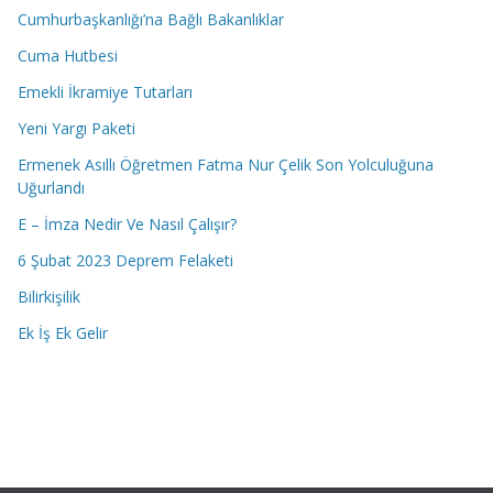
Cumhurbaşkanlığı’na Bağlı Bakanlıklar
Cuma Hutbesi
Emekli İkramiye Tutarları
Yeni Yargı Paketi
Ermenek Asıllı Öğretmen Fatma Nur Çelik Son Yolculuğuna
Uğurlandı
E – İmza Nedir Ve Nasıl Çalışır?
6 Şubat 2023 Deprem Felaketi
Bilirkişilik
Ek İş Ek Gelir