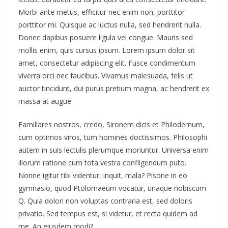
Morbi ante metus, efficitur nec enim non, porttitor
porttitor mi. Quisque ac luctus nulla, sed hendrerit nulla.
Donec dapibus posuere ligula vel congue. Mauris sed
mollis enim, quis cursus ipsum. Lorem ipsum dolor sit
amet, consectetur adipiscing elit. Fusce condimentum
viverra orci nec faucibus. Vivamus malesuada, felis ut
auctor tincidunt, dui purus pretium magna, ac hendrerit ex
massa at augue.
Familiares nostros, credo, Sironem dicis et Philodemum,
cum optimos viros, tum homines doctissimos. Philosophi
autem in suis lectulis plerumque moriuntur. Universa enim
illorum ratione cum tota vestra confligendum puto.
Nonne igitur tibi videntur, inquit, mala? Pisone in eo
gymnasio, quod Ptolomaeum vocatur, unaque nobiscum
Q. Quia dolori non voluptas contraria est, sed doloris
privatio. Sed tempus est, si videtur, et recta quidem ad
me. An eiusdem modi?