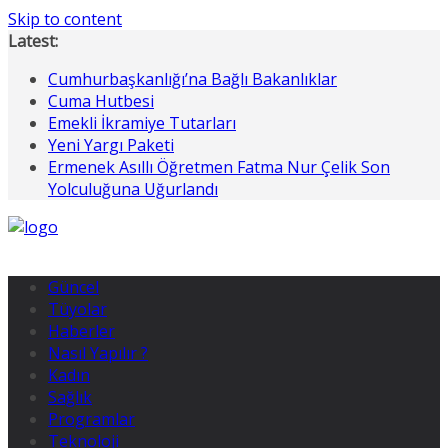
Skip to content
Latest:
Cumhurbaşkanlığı’na Bağlı Bakanlıklar
Cuma Hutbesi
Emekli İkramiye Tutarları
Yeni Yargı Paketi
Ermenek Asıllı Öğretmen Fatma Nur Çelik Son
Yolculuğuna Uğurlandı
Güncel
Tüyolar
Haberler
Nasıl Yapılır ?
Kadın
Sağlık
Programlar
Teknoloji