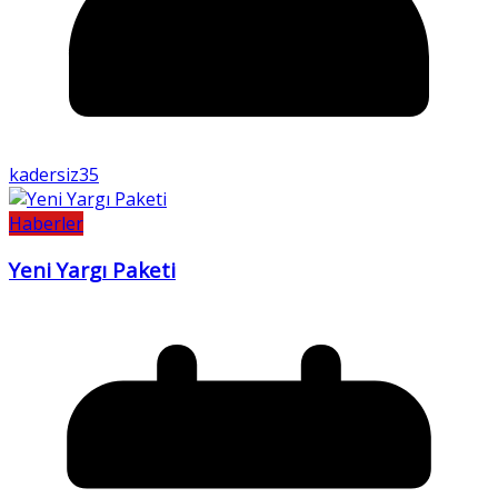
kadersiz35
Haberler
Yeni Yargı Paketi