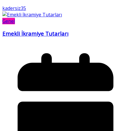
kadersiz35
Genel
Emekli İkramiye Tutarları