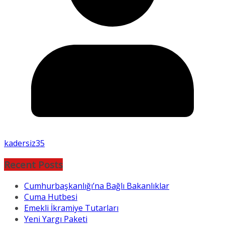
kadersiz35
Recent Posts
Cumhurbaşkanlığı’na Bağlı Bakanlıklar
Cuma Hutbesi
Emekli İkramiye Tutarları
Yeni Yargı Paketi