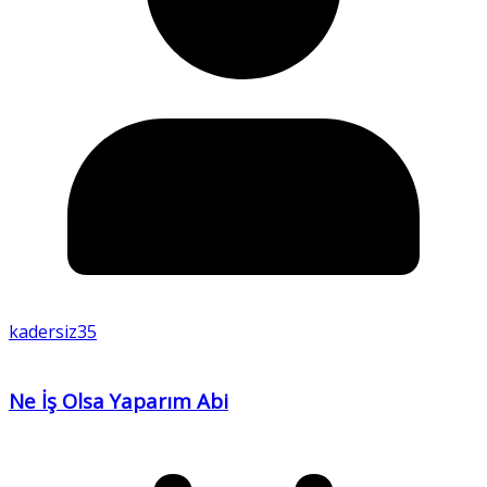
kadersiz35
Ne İş Olsa Yaparım Abi