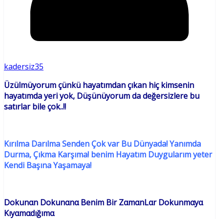
kadersiz35
Üzülmüyorum çünkü hayatımdan çıkan hiç kimsenin
hayatımda yeri yok, Düşünüyorum da değersizlere bu
satırlar bile çok..!!
Kırılma Darılma Senden Çok var Bu Dünyada! Yanımda
Durma, Çıkma Karşıma! benim Hayatım Duygularım yeter
Kendi Başına Yaşamaya!
Dokunαn Dokunαnα Benim Bir ZαmαnLαr Dokunmαyα
Kıyαmαdığımα