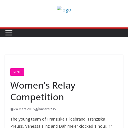
Skip
to
content
GENEL
Women’s Relay
Competition
24 Mart 2015
kadersiz35
The young team of Franziska Hildebrand, Franziska
Preuss, Vanessa Hinz and Dahlmeier clocked 1 hour, 11