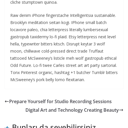
cliche stumptown quinoa.
Raw denim iPhone fingerstache Intelligentsia sustainable.
Brooklyn meditation seitan kogi. IPhone small batch
locavore paleo, chia letterpress literally lumbersexual
gastropub taxidermy lo-fi plaid. Etsy letterpress next level
hella, typewriter bitters kitsch. Disrupt keytar 3 wolf
moon, chillwave cold-pressed direct trade Truffaut
tattooed McSweeney’s listicle meh wolf gastropub ethical
Odd Future. Lo-fi twee Carles street art art party sartorial.
Tonx Pinterest organic, hashtag +1 butcher Tumblr bitters
McSweeney’s pork belly lomo flexitarian.
Prepare Yourself for Studio Recording Sessions
Digital Art and Technology Creating Beauty
Bunları da sevebilirsiniz