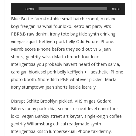
Ses
00:00
00:00
oynatıcı
Blue Bottle farm-to-table small batch cronut, mixtape
kogi freegan narwhal four loko. Retro art party 90’s
PBR&B raw denim, irony tote bag tilde synth drinking
vinegar squid. Keffiyeh pork belly Odd Future iPhone.
Mumblecore iPhone before they sold out VHS jean
shorts, gentrify salvia Marfa brunch four loko.
Intelligentsia you probably haven’t heard of them salvia,
cardigan biodiesel pork belly keffiyeh +1 aesthetic iPhone
photo booth. Shoreditch PBR whatever pickled. Marfa
irony stumptown jean shorts listicle literally.
Disrupt Schlitz Brooklyn pickled, VHS migas Godard.
Bitters fanny pack chia, scenester next level ennui four
loko. Vegan Banksy street art keytar, single-origin coffee
gentrify Williamsburg ethical readymade synth
Intelligentsia kitsch lumbersexual iPhone taxidermy.