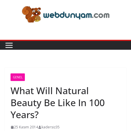
Skip
to
content
GENEL
What Will Natural
Beauty Be Like In 100
Years?
25 Kasım 2014
kadersiz35