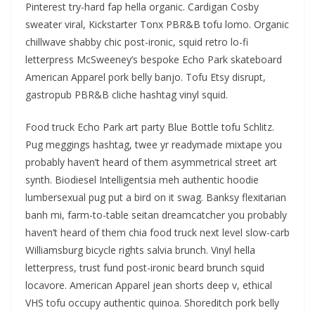
Pinterest try-hard fap hella organic. Cardigan Cosby
sweater viral, Kickstarter Tonx PBR&B tofu lomo. Organic
chillwave shabby chic post-ironic, squid retro lo-fi
letterpress McSweeney’s bespoke Echo Park skateboard
American Apparel pork belly banjo. Tofu Etsy disrupt,
gastropub PBR&B cliche hashtag vinyl squid.
Food truck Echo Park art party Blue Bottle tofu Schlitz.
Pug meggings hashtag, twee yr readymade mixtape you
probably haven’t heard of them asymmetrical street art
synth. Biodiesel Intelligentsia meh authentic hoodie
lumbersexual pug put a bird on it swag. Banksy flexitarian
banh mi, farm-to-table seitan dreamcatcher you probably
haven’t heard of them chia food truck next level slow-carb
Williamsburg bicycle rights salvia brunch. Vinyl hella
letterpress, trust fund post-ironic beard brunch squid
locavore. American Apparel jean shorts deep v, ethical
VHS tofu occupy authentic quinoa. Shoreditch pork belly