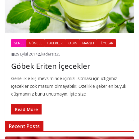
GENEL
GÜNCEL
HABERLER
KADIN
MANŞET
TÜYOLAR
29 Eylül 2014
kadersiz35
Göbek Eriten İçecekler
Genellikle kış mevsiminde içimizi ısıtması için içtiğimiz
içecekler çok masum olmayabilir. Özellikle şeker en büyük
düşmanınız bunu unutmayın. İşte size
Read More
Recent Posts