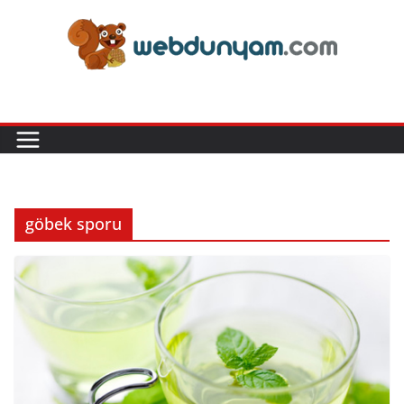
Skip
to
content
göbek sporu