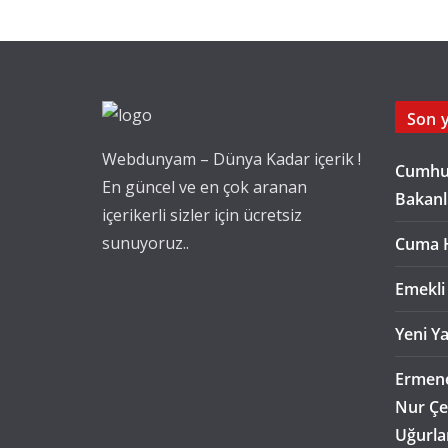
Son y
Webdunyam – Dünya Kadar içerik !
Cumhur
En güncel ve en çok aranan
Bakanl
içerikerli sizler için ücretsiz
sunuyoruz..
Cuma 
Emekli
Yeni Ya
Ermene
Nur Çe
Uğurla