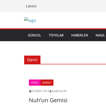
Skip
Latest:
to
content
GÜNCEL
TÜYOLAR
HABERLER
NASIL 
Gemi
GENEL
MANŞET
23 Ekim 2019
kadersiz35
Nuh’un Gemisi