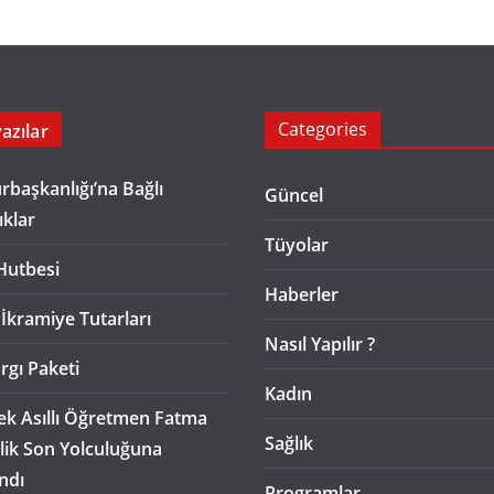
Categories
azılar
başkanlığı’na Bağlı
Güncel
ıklar
Tüyolar
Hutbesi
Haberler
 İkramiye Tutarları
Nasıl Yapılır ?
rgı Paketi
Kadın
k Asıllı Öğretmen Fatma
Sağlık
lik Son Yolculuğuna
ndı
Programlar