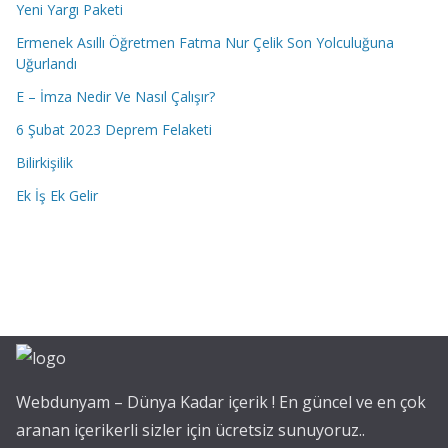
Yeni Yargı Paketi
Ermenek Asıllı Öğretmen Fatma Nur Çelik Son Yolculuğuna
Uğurlandı
E – İmza Nedir Ve Nasıl Çalışır?
6 Şubat 2023 Deprem Felaketi
Bilirkişilik
Ek İş Ek Gelir
Webdunyam – Dünya Kadar içerik ! En güncel ve en çok
aranan içerikerli sizler için ücretsiz sunuyoruz..