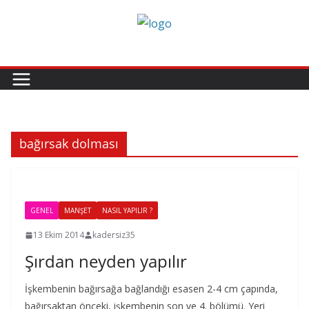
Skip
to
content
bağırsak dolması
GENEL
MANŞET
NASIL YAPILIR ?
13 Ekim 2014
kadersiz35
Şırdan neyden yapılır
İşkembenin bağırsağa bağlandığı esasen 2-4 cm çapında,
bağırsaktan önceki, işkembenin son ve 4. bölümü. Yeri