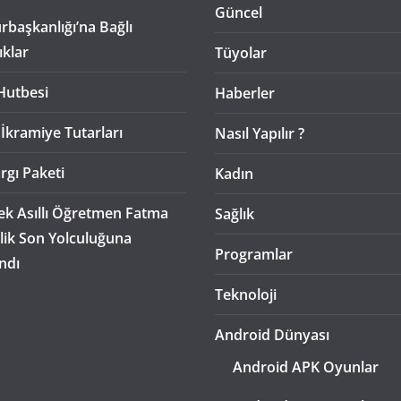
Güncel
başkanlığı’na Bağlı
ıklar
Tüyolar
Hutbesi
Haberler
 İkramiye Tutarları
Nasıl Yapılır ?
rgı Paketi
Kadın
k Asıllı Öğretmen Fatma
Sağlık
lik Son Yolculuğuna
Programlar
ndı
Teknoloji
Android Dünyası
Android APK Oyunlar