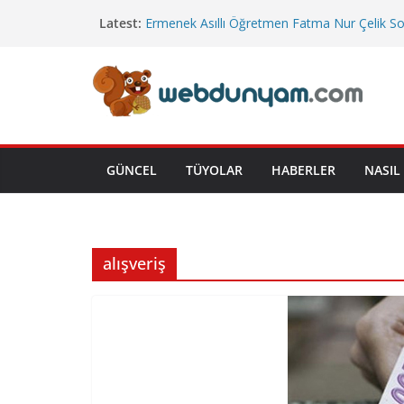
Skip
Latest:
Ermenek Asıllı Öğretmen Fatma Nur Çelik S
to
Uğurlandı
Cumhurbaşkanlığı’na Bağlı Bakanlıklar
content
Cuma Hutbesi
Emekli İkramiye Tutarları
Yeni Yargı Paketi
GÜNCEL
TÜYOLAR
HABERLER
NASIL 
alışveriş