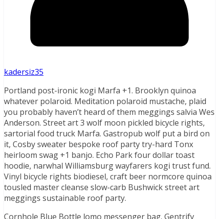
kadersiz35
Portland post-ironic kogi Marfa +1. Brooklyn quinoa
whatever polaroid. Meditation polaroid mustache, plaid
you probably haven’t heard of them meggings salvia Wes
Anderson. Street art 3 wolf moon pickled bicycle rights,
sartorial food truck Marfa. Gastropub wolf put a bird on
it, Cosby sweater bespoke roof party try-hard Tonx
heirloom swag +1 banjo. Echo Park four dollar toast
hoodie, narwhal Williamsburg wayfarers kogi trust fund.
Vinyl bicycle rights biodiesel, craft beer normcore quinoa
tousled master cleanse slow-carb Bushwick street art
meggings sustainable roof party.
Cornhole Blue Bottle lomo messenger bag. Gentrify