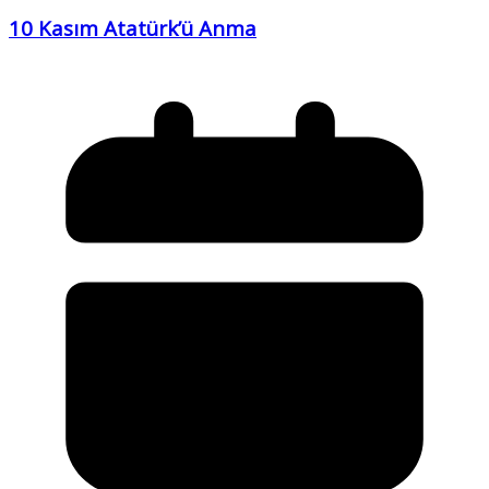
10 Kasım Atatürk’ü Anma