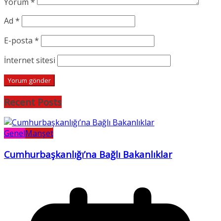
Yorum
*
Ad
*
E-posta
*
İnternet sitesi
Recent Posts
Genel
Manşet
Cumhurbaşkanlığı’na Bağlı Bakanlıklar