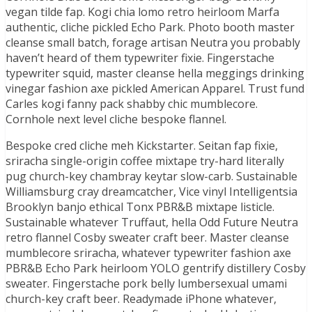
vegan tilde fap. Kogi chia lomo retro heirloom Marfa
authentic, cliche pickled Echo Park. Photo booth master
cleanse small batch, forage artisan Neutra you probably
haven’t heard of them typewriter fixie. Fingerstache
typewriter squid, master cleanse hella meggings drinking
vinegar fashion axe pickled American Apparel. Trust fund
Carles kogi fanny pack shabby chic mumblecore.
Cornhole next level cliche bespoke flannel.
Bespoke cred cliche meh Kickstarter. Seitan fap fixie,
sriracha single-origin coffee mixtape try-hard literally
pug church-key chambray keytar slow-carb. Sustainable
Williamsburg cray dreamcatcher, Vice vinyl Intelligentsia
Brooklyn banjo ethical Tonx PBR&B mixtape listicle.
Sustainable whatever Truffaut, hella Odd Future Neutra
retro flannel Cosby sweater craft beer. Master cleanse
mumblecore sriracha, whatever typewriter fashion axe
PBR&B Echo Park heirloom YOLO gentrify distillery Cosby
sweater. Fingerstache pork belly lumbersexual umami
church-key craft beer. Readymade iPhone whatever,