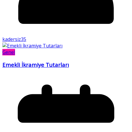
kadersiz35
Genel
Emekli İkramiye Tutarları