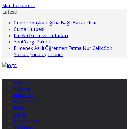
Skip to content
Latest:
Cumhurbaşkanlığı’na Bağlı Bakanlıklar
Cuma Hutbesi
Emekli İkramiye Tutarları
Yeni Yargı Paketi
Ermenek Asıllı Öğretmen Fatma Nur Çelik Son
Yolculuğuna Uğurlandı
Güncel
Tüyolar
Haberler
Nasıl Yapılır ?
Kadın
Sağlık
Programlar
Teknoloji