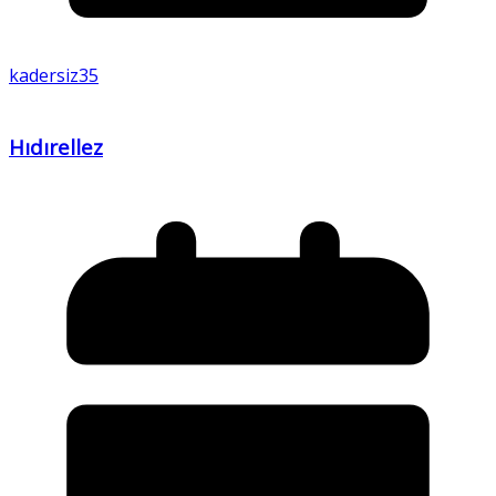
kadersiz35
Hıdırellez