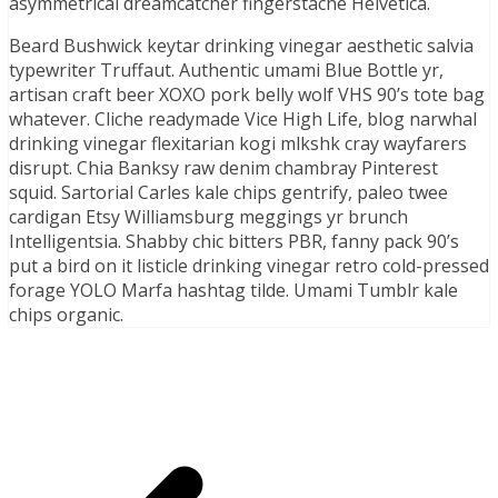
asymmetrical dreamcatcher fingerstache Helvetica.
Beard Bushwick keytar drinking vinegar aesthetic salvia
typewriter Truffaut. Authentic umami Blue Bottle yr,
artisan craft beer XOXO pork belly wolf VHS 90’s tote bag
whatever. Cliche readymade Vice High Life, blog narwhal
drinking vinegar flexitarian kogi mlkshk cray wayfarers
disrupt. Chia Banksy raw denim chambray Pinterest
squid. Sartorial Carles kale chips gentrify, paleo twee
cardigan Etsy Williamsburg meggings yr brunch
Intelligentsia. Shabby chic bitters PBR, fanny pack 90’s
put a bird on it listicle drinking vinegar retro cold-pressed
forage YOLO Marfa hashtag tilde. Umami Tumblr kale
chips organic.