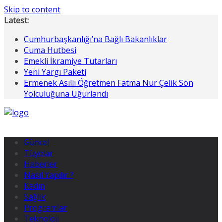
Skip to content
Latest:
Cumhurbaşkanlığı’na Bağlı Bakanlıklar
Cuma Hutbesi
Emekli İkramiye Tutarları
Yeni Yargı Paketi
Ermenek Asıllı Öğretmen Fatma Nur Çelik Son
Yolculuğuna Uğurlandı
Güncel
Tüyolar
Haberler
Nasıl Yapılır ?
Kadın
Sağlık
Programlar
Teknoloji