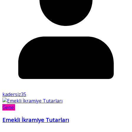
kadersiz35
Genel
Emekli İkramiye Tutarları