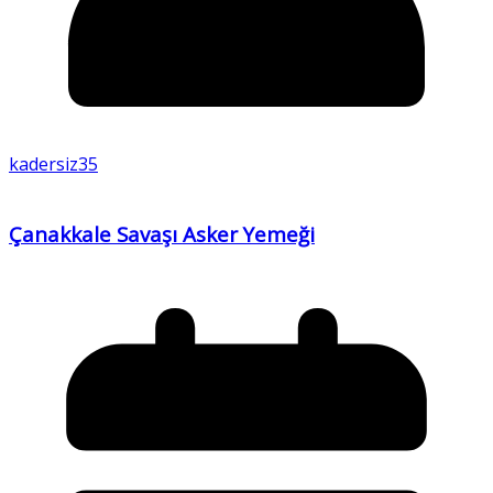
kadersiz35
Çanakkale Savaşı Asker Yemeği