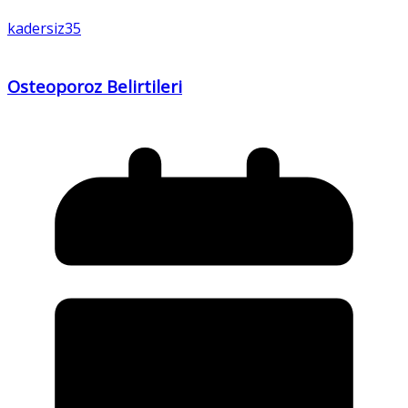
kadersiz35
Osteoporoz Belirtileri