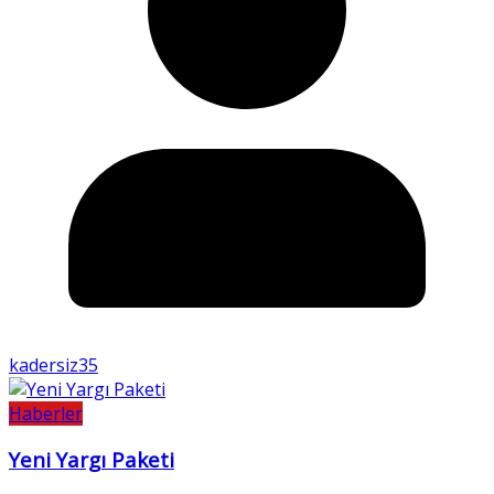
kadersiz35
Haberler
Yeni Yargı Paketi