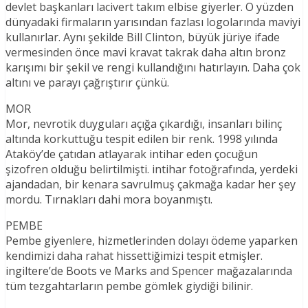
devlet başkanları lacivert takım elbise giyerler. O yüzden
dünyadaki firmaların yarısından fazlası logolarında maviyi
kullanırlar. Aynı şekilde Bill Clinton, büyük jüriye ifade
vermesinden önce mavi kravat takrak daha altın bronz
karışımı bir şekil ve rengi kullandığını hatırlayın. Daha çok
altını ve parayı çağrıştırır çünkü.
MOR
Mor, nevrotik duyguları açığa çıkardığı, insanları bilinç
altında korkuttuğu tespit edilen bir renk. 1998 yılında
Ataköy’de çatıdan atlayarak intihar eden çocuğun
şizofren olduğu belirtilmişti. intihar fotoğrafında, yerdeki
ajandadan, bir kenara savrulmuş çakmağa kadar her şey
mordu. Tırnakları dahi mora boyanmıştı.
PEMBE
Pembe giyenlere, hizmetlerinden dolayı ödeme yaparken
kendimizi daha rahat hissettiğimizi tespit etmişler.
ingiltere’de Boots ve Marks and Spencer mağazalarında
tüm tezgahtarların pembe gömlek giydiği bilinir.