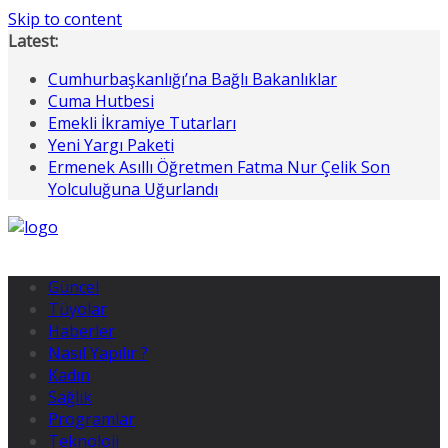
Skip to content
Latest:
Cumhurbaşkanlığı’na Bağlı Bakanlıklar
Cuma Hutbesi
Emekli İkramiye Tutarları
Yeni Yargı Paketi
Ermenek Asıllı Öğretmen Fatma Nur Çelik Son
Yolculuğuna Uğurlandı
Güncel
Tüyolar
Haberler
Nasıl Yapılır ?
Kadın
Sağlık
Programlar
Teknoloji