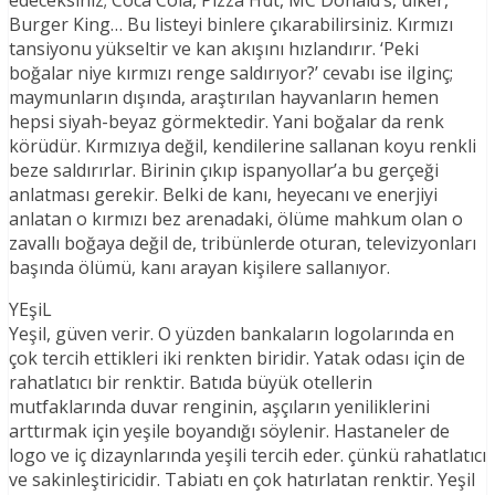
Burger King… Bu listeyi binlere çıkarabilirsiniz. Kırmızı
tansiyonu yükseltir ve kan akışını hızlandırır. ‘Peki
boğalar niye kırmızı renge saldırıyor?’ cevabı ise ilginç;
maymunların dışında, araştırılan hayvanların hemen
hepsi siyah-beyaz görmektedir. Yani boğalar da renk
körüdür. Kırmızıya değil, kendilerine sallanan koyu renkli
beze saldırırlar. Birinin çıkıp ispanyollar’a bu gerçeği
anlatması gerekir. Belki de kanı, heyecanı ve enerjiyi
anlatan o kırmızı bez arenadaki, ölüme mahkum olan o
zavallı boğaya değil de, tribünlerde oturan, televizyonları
başında ölümü, kanı arayan kişilere sallanıyor.
YEşiL
Yeşil, güven verir. O yüzden bankaların logolarında en
çok tercih ettikleri iki renkten biridir. Yatak odası için de
rahatlatıcı bir renktir. Batıda büyük otellerin
mutfaklarında duvar renginin, aşçıların yeniliklerini
arttırmak için yeşile boyandığı söylenir. Hastaneler de
logo ve iç dizaynlarında yeşili tercih eder. çünkü rahatlatıcı
ve sakinleştiricidir. Tabiatı en çok hatırlatan renktir. Yeşil