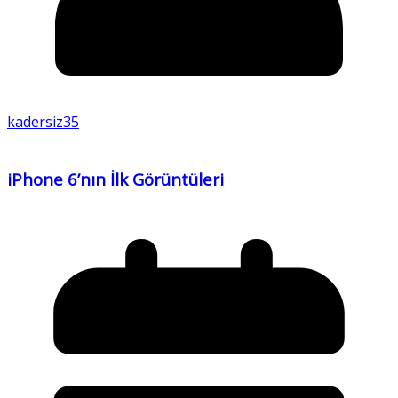
kadersiz35
iPhone 6’nın İlk Görüntüleri