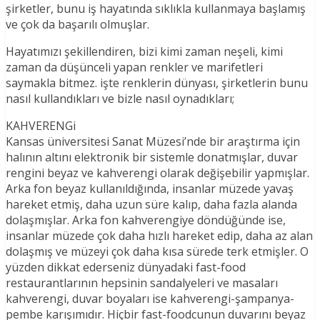
şirketler, bunu iş hayatında sıklıkla kullanmaya başlamış
ve çok da başarılı olmuşlar.
Hayatımızı şekillendiren, bizi kimi zaman neşeli, kimi
zaman da düşünceli yapan renkler ve marifetleri
saymakla bitmez. işte renklerin dünyası, şirketlerin bunu
nasıl kullandıkları ve bizle nasıl oynadıkları;
KAHVERENGi
Kansas üniversitesi Sanat Müzesi’nde bir araştırma için
halının altını elektronik bir sistemle donatmışlar, duvar
rengini beyaz ve kahverengi olarak değişebilir yapmışlar.
Arka fon beyaz kullanıldığında, insanlar müzede yavaş
hareket etmiş, daha uzun süre kalıp, daha fazla alanda
dolaşmışlar. Arka fon kahverengiye döndüğünde ise,
insanlar müzede çok daha hızlı hareket edip, daha az alan
dolaşmış ve müzeyi çok daha kısa sürede terk etmişler. O
yüzden dikkat ederseniz dünyadaki fast-food
restaurantlarının hepsinin sandalyeleri ve masaları
kahverengi, duvar boyaları ise kahverengi-şampanya-
pembe karışımıdır. Hiçbir fast-foodcunun duvarını beyaz