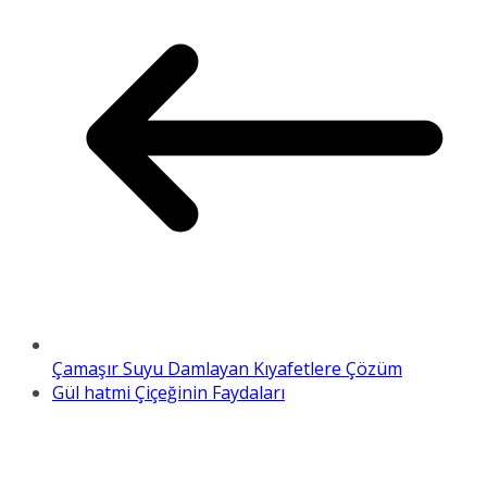
Çamaşır Suyu Damlayan Kıyafetlere Çözüm
Gül hatmi Çiçeğinin Faydaları