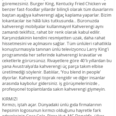
göremezsiniz. Burger King, Kentucky Fried Chicken ve
benzer fast-foodlar yıllardır bilinçli olarak tüm duvarlarını
baştan aşağıya kahverengi ağaç kaplama yaparlar. Bizim
lokantacılar ise hâlâ lüks tutkusunda… Büronuzda
kahverengi mobilyalar kullanmayın! Kahverengi aynı
zamandı teklifsiz, rahat bir renk olarak kabul edilir.
Karşınızdakinin kendini resmiyetten uzak, daha rahat
hissetmesini ve açılmasını sağlar. Tüm ünlüleri rahatlıkla
konuşturmasıyla tanınan ünlü televizyoncu Larry King’i
programında her seferinde kahverengi kravatlar ve
ceketlerle görürsünüz. Rivayetlere göre 40′lı yıllardan bu
yana Avustralya’da kahverengi üç parça takım elbise
üretilmediği söylenir. Batılılar, ‘You blend in people’
diyorlar. Kahverengi toprak rengidir ve diğer insanlar
arasında kaybolur gidersiniz. iş görüşmelerinizde ,
profesyonel toplantılarda sakın kahverengi giymeyin.
KIRMIZI
Kırmızı, iştah açar. Dünyadaki ünlü gıda firmalarının
hepsinin logosunun kırmızı olduğunu hayretle fark
edeceksiniz; Coca Cola, Pizza Hut, MC Donald’s, ülker,