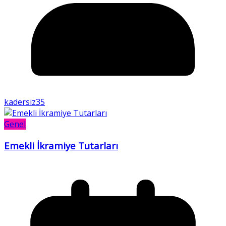
kadersiz35
Genel
Emekli İkramiye Tutarları