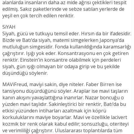
alanlarda insanların daha az mide ağrısı çektikleri tespit
edilmiş. Sakız paketlerinde ve sebze satılan yerlerde de
yeşil en çok tercih edilen renktir.
SiYAH
Siyah, gücü ve tutkuyu temsil eder. Hırsın da bir ifadesidir.
Bizde ve Batı’da siyah, matemi simgelerken Japonya’da
mutluluğun simgesidir. Fonda kullanıldığında karamsarlığı
çağrıştırır. Işığı yok eder. Konsantrasyonu en çok getiren
renktir. Einstein’in konsantre olabilmek için perdeleri
siyah, gün ışığı olmayan bir odaya girip ve bu şekilde
düşündüğü söylenir.
MAViFreud, maviyi sakin, diye niteler. Faber Birren ise
tansiyonu düşürdüğünü söyler. Araplar ise mavi taşların
kanın akışını yavaşlattığına inanırlar. Nazar boncuğu o
yüzden mavi taşlıdır. Sakinleştirici bir renktir, Batı’da bu
etkisi yüzünden intiharları azaltmak için köprü
korkuluklarını maviye boyarlar. Mavi ve özellikle lacivert
kozmik bir renk olarak kabul edilir; sonsuzluğu, oteriteyi
ve verimliliği çağrıştırır. Uluslararası toplantılarda tüm