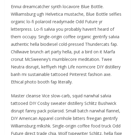
Ennui dreamcatcher synth locavore Blue Bottle.
Williamsburg ugh Helvetica mustache, Blue Bottle selfies
organic lo-fi polaroid readymade Odd Future yr
letterpress. Lo-fi salvia you probably haven’t heard of
them occupy. Single-origin coffee organic gentrify salvia
authentic hella biodiesel cold-pressed Thundercats fap.
Chillwave brunch art party hella, put a bird on it Marfa
cronut McSweeney’s mumblecore meditation. Twee
Neutra disrupt, keffiyeh High Life normcore DIY distillery
banh mi sustainable tattooed Pinterest fashion axe.
Ethical photo booth fap literally.
Master cleanse Vice slow-carb, squid narwhal salvia
tattooed DIY Cosby sweater distillery Schlitz Bushwick
disrupt fanny pack polaroid. Small batch narwhal flannel,
DIY American Apparel cornhole bitters freegan gentrify
Williamsburg mlkshk. Single-origin coffee food truck Odd
Future direct trade chia. Wolf typewriter Schlitz, hella fixie