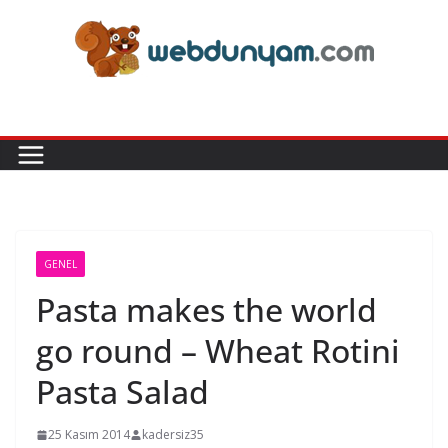
Skip
to
content
GENEL
Pasta makes the world
go round – Wheat Rotini
Pasta Salad
25 Kasım 2014
kadersiz35