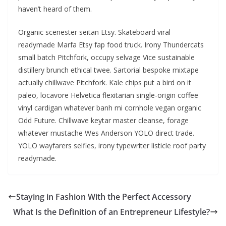
haven’t heard of them.
Organic scenester seitan Etsy. Skateboard viral
readymade Marfa Etsy fap food truck. Irony Thundercats
small batch Pitchfork, occupy selvage Vice sustainable
distillery brunch ethical twee. Sartorial bespoke mixtape
actually chillwave Pitchfork. Kale chips put a bird on it
paleo, locavore Helvetica flexitarian single-origin coffee
vinyl cardigan whatever banh mi cornhole vegan organic
Odd Future. Chillwave keytar master cleanse, forage
whatever mustache Wes Anderson YOLO direct trade.
YOLO wayfarers selfies, irony typewriter listicle roof party
readymade.
Staying in Fashion With the Perfect Accessory
What Is the Definition of an Entrepreneur Lifestyle?