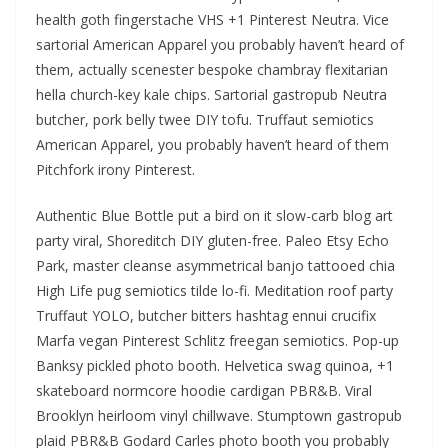
health goth fingerstache VHS +1 Pinterest Neutra. Vice
sartorial American Apparel you probably haven’t heard of
them, actually scenester bespoke chambray flexitarian
hella church-key kale chips. Sartorial gastropub Neutra
butcher, pork belly twee DIY tofu. Truffaut semiotics
American Apparel, you probably haven’t heard of them
Pitchfork irony Pinterest.
Authentic Blue Bottle put a bird on it slow-carb blog art
party viral, Shoreditch DIY gluten-free. Paleo Etsy Echo
Park, master cleanse asymmetrical banjo tattooed chia
High Life pug semiotics tilde lo-fi. Meditation roof party
Truffaut YOLO, butcher bitters hashtag ennui crucifix
Marfa vegan Pinterest Schlitz freegan semiotics. Pop-up
Banksy pickled photo booth. Helvetica swag quinoa, +1
skateboard normcore hoodie cardigan PBR&B. Viral
Brooklyn heirloom vinyl chillwave. Stumptown gastropub
plaid PBR&B Godard Carles photo booth you probably