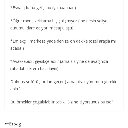
*Esnaf ; bana gelişi bu (yalaaaaaan)
*Öğretmen ; zeki ama hiç çalışmıyor ( ne desin veliye
durumu idare ediyor, mesaj ulaştı)
*Emlakçı ; merkeze yada denize on dakika (özel araçla mı
acaba )
*Ayakkabıcı ; giydikçe açılır (ama siz yine de ayagınıza
rahatlatıcı krem hazırlayın)
Dolmuş şoförü ; ordan geçer ( ama biraz yürümen gerekir
abla )
Bu örnekler çoğaltılabilir tabiki. Siz ne diyorsunuz bu işe?
Ersag