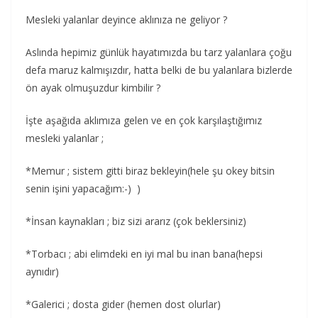
Mesleki yalanlar deyince aklınıza ne geliyor ?
Aslında hepimiz günlük hayatımızda bu tarz yalanlara çoğu
defa maruz kalmışızdır, hatta belki de bu yalanlara bizlerde
ön ayak olmuşuzdur kimbilir ?
İşte aşağıda aklımıza gelen ve en çok karşılaştığımız
mesleki yalanlar ;
*Memur ; sistem gitti biraz bekleyin(hele şu okey bitsin
senin işini yapacağım:-) )
*İnsan kaynakları ; biz sizi ararız (çok beklersiniz)
*Torbacı ; abi elimdeki en iyi mal bu inan bana(hepsi
aynıdır)
*Galerici ; dosta gider (hemen dost olurlar)