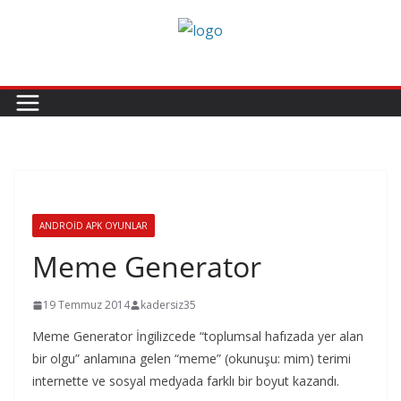
Skip
to
content
ANDROID APK OYUNLAR
Meme Generator
19 Temmuz 2014
kadersiz35
Meme Generator İngilizcede “toplumsal hafızada yer alan
bir olgu” anlamına gelen “meme” (okunuşu: mim) terimi
internette ve sosyal medyada farklı bir boyut kazandı.