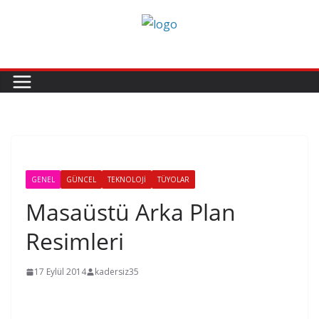
Skip
to
content
GENEL
GÜNCEL
TEKNOLOJI
TÜYOLAR
Masaüstü Arka Plan
Resimleri
17 Eylül 2014
kadersiz35