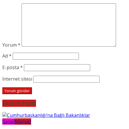
Yorum
*
Ad
*
E-posta
*
İnternet sitesi
Recent Posts
Genel
Manşet