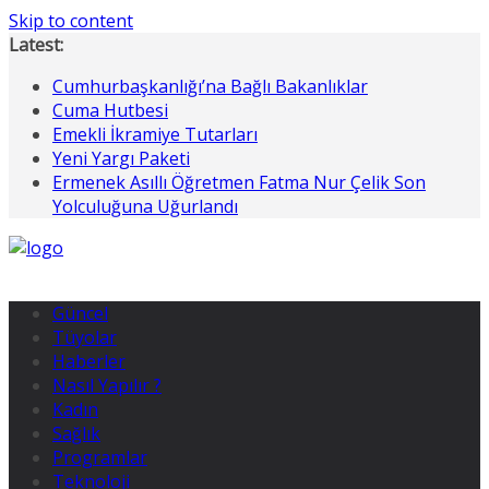
Skip to content
Latest:
Cumhurbaşkanlığı’na Bağlı Bakanlıklar
Cuma Hutbesi
Emekli İkramiye Tutarları
Yeni Yargı Paketi
Ermenek Asıllı Öğretmen Fatma Nur Çelik Son
Yolculuğuna Uğurlandı
Güncel
Tüyolar
Haberler
Nasıl Yapılır ?
Kadın
Sağlık
Programlar
Teknoloji