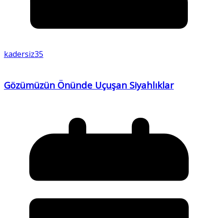
kadersiz35
Gözümüzün Önünde Uçuşan Siyahlıklar