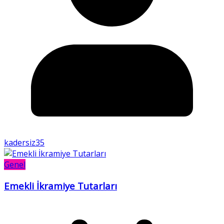
kadersiz35
Genel
Emekli İkramiye Tutarları