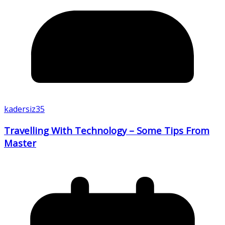
kadersiz35
Travelling With Technology – Some Tips From
Master