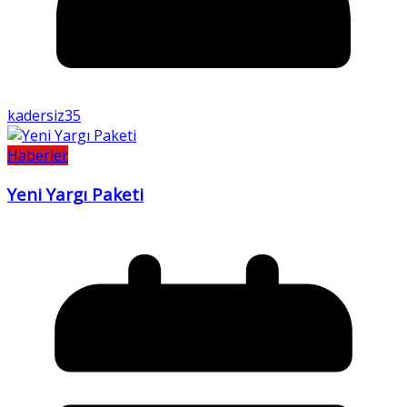
kadersiz35
Haberler
Yeni Yargı Paketi