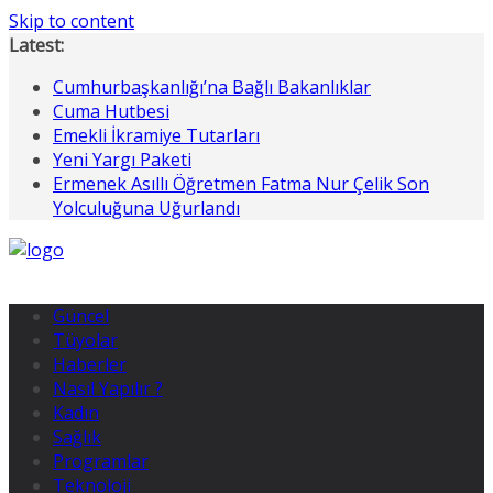
Skip to content
Latest:
Cumhurbaşkanlığı’na Bağlı Bakanlıklar
Cuma Hutbesi
Emekli İkramiye Tutarları
Yeni Yargı Paketi
Ermenek Asıllı Öğretmen Fatma Nur Çelik Son
Yolculuğuna Uğurlandı
Güncel
Tüyolar
Haberler
Nasıl Yapılır ?
Kadın
Sağlık
Programlar
Teknoloji