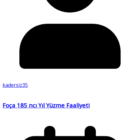
kadersiz35
Foça 185 ncı Yıl Yüzme Faaliyeti