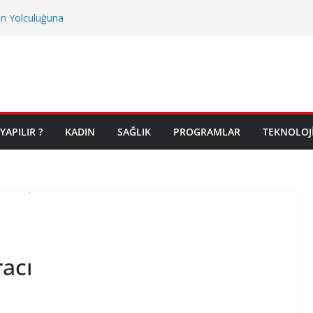
on Yolculuğuna
YAPILIR ?
KADIN
SAĞLIK
PROGRAMLAR
TEKNOLOJ
racı