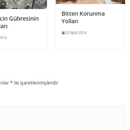
Bitten Korunma
cin Gübresinin
Yolları
arı
22 Eylül 2014
2014
anlar
*
ile işaretlenmişlerdir