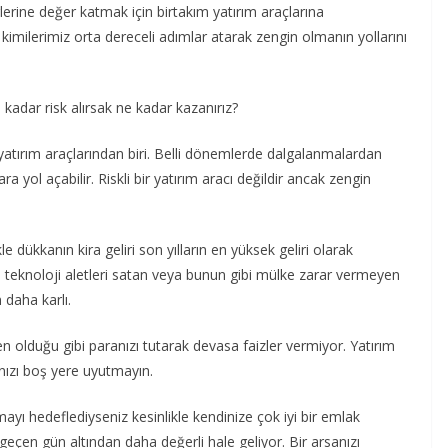
lerine değer katmak için birtakım yatırım araçlarına
i, kimilerimiz orta dereceli adımlar atarak zengin olmanın yollarını
kadar risk alırsak ne kadar kazanırız?
yatırım araçlarından biri. Belli dönemlerde dalgalanmalardan
 yol açabilir. Riskli bir yatırım aracı değildir ancak zengin
e dükkanın kira geliri son yılların en yüksek geliri olarak
 teknoloji aletleri satan veya bunun gibi mülke zarar vermeyen
 daha karlı.
en olduğu gibi paranızı tutarak devasa faizler vermiyor. Yatırım
nızı boş yere uyutmayın.
ayı hedeflediyseniz kesinlikle kendinize çok iyi bir emlak
eçen gün altından daha değerli hale geliyor. Bir arsanızı