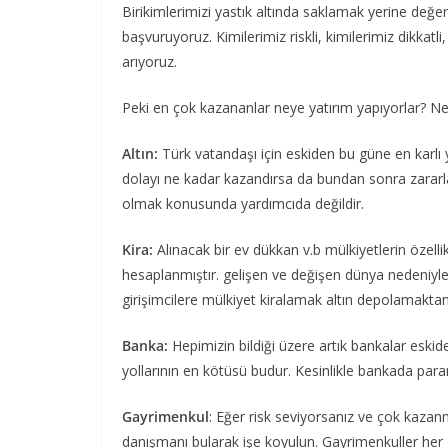
Birikimlerimizi yastık altında saklamak yerine değer
başvuruyoruz. Kimilerimiz riskli, kimilerimiz dikkatl
arıyoruz.
Peki en çok kazananlar neye yatırım yapıyorlar? Ne 
Altın:
Türk vatandaşı için eskiden bu güne en karlı 
dolayı ne kadar kazandırsa da bundan sonra zararlara
olmak konusunda yardımcıda değildir.
Kira:
Alınacak bir ev dükkan v.b mülkiyetlerin özellikl
hesaplanmıştır. gelişen ve değişen dünya nedeniyle
girişimcilere mülkiyet kiralamak altın depolamaktan
Banka:
Hepimizin bildiği üzere artık bankalar eskid
yollarının en kötüsü budur. Kesinlikle bankada para
Gayrimenkul
: Eğer risk seviyorsanız ve çok kazanm
danışmanı bularak işe koyulun. Gayrimenkuller her g