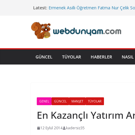
Skip
Latest:
Ermenek Asıllı Öğretmen Fatma Nur Çelik S
to
Uğurlandı
Cumhurbaşkanlığı’na Bağlı Bakanlıklar
content
Cuma Hutbesi
Emekli İkramiye Tutarları
Yeni Yargı Paketi
GÜNCEL
TÜYOLAR
HABERLER
NASIL 
GENEL
GÜNCEL
MANŞET
TÜYOLAR
En Kazançlı Yatırım A
12 Eylül 2014
kadersiz35