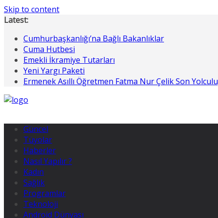
Skip to content
Latest:
Cumhurbaşkanlığı’na Bağlı Bakanlıklar
Cuma Hutbesi
Emekli İkramiye Tutarları
Yeni Yargı Paketi
Ermenek Asıllı Öğretmen Fatma Nur Çelik Son Yolcul
Güncel
Tüyolar
Haberler
Nasıl Yapılır ?
Kadın
Sağlık
Programlar
Teknoloji
Android Dünyası