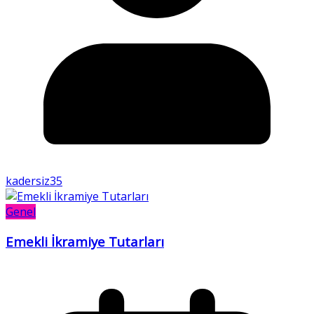
kadersiz35
Genel
Emekli İkramiye Tutarları