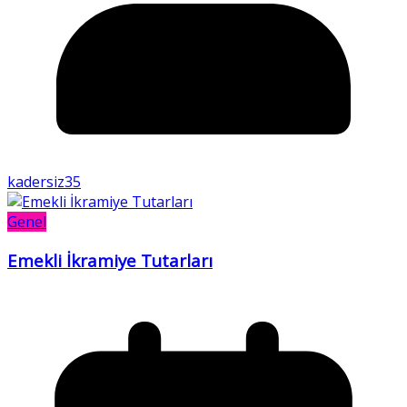
kadersiz35
Genel
Emekli İkramiye Tutarları