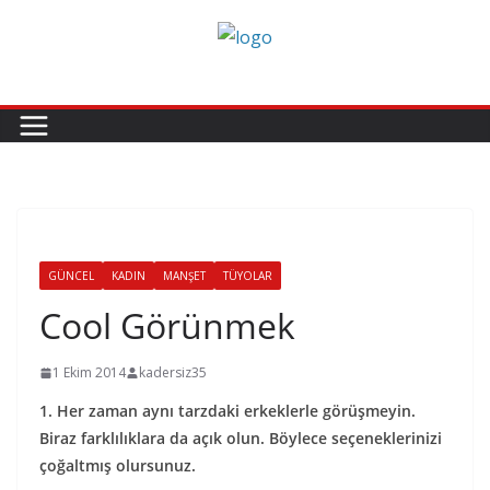
Skip
to
content
GÜNCEL
KADIN
MANŞET
TÜYOLAR
Cool Görünmek
1 Ekim 2014
kadersiz35
1. Her zaman aynı tarzdaki erkeklerle görüşmeyin.
Biraz farklılıklara da açık olun. Böylece seçeneklerinizi
çoğaltmış
olursunuz.