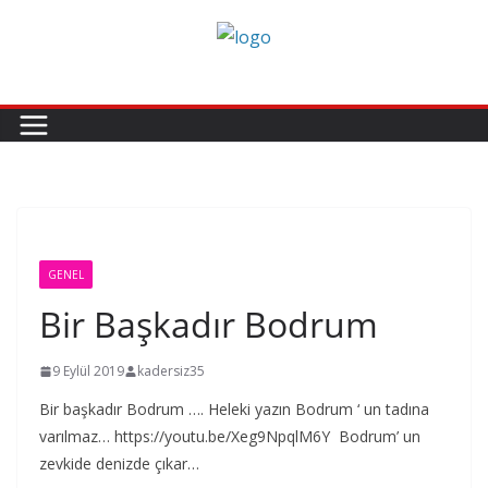
Skip
to
content
GENEL
Bir Başkadır Bodrum
9 Eylül 2019
kadersiz35
Bir başkadır Bodrum …. Heleki yazın Bodrum ‘ un tadına
varılmaz… https://youtu.be/Xeg9NpqlM6Y Bodrum’ un
zevkide denizde çıkar…