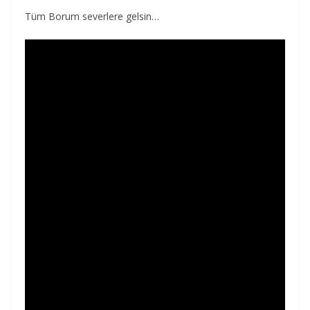
Tüm Borum severlere gelsin…