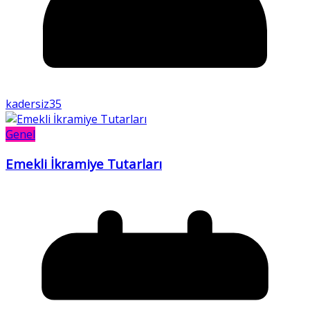
kadersiz35
Genel
Emekli İkramiye Tutarları