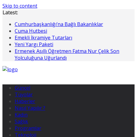
Skip to content
Latest:
Cumhurbaşkanlığı’na Bağlı Bakanlıklar
Cuma Hutbesi
Emekli İkramiye Tutarları
Yeni Yargı Paketi
Ermenek Asıllı Öğretmen Fatma Nur Çelik Son
Yolculuğuna Uğurlandı
Güncel
Tüyolar
Haberler
Nasıl Yapılır ?
Kadın
Sağlık
Programlar
Teknoloji