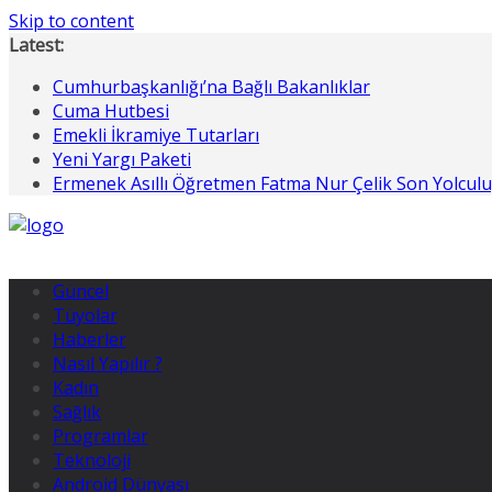
Skip to content
Latest:
Cumhurbaşkanlığı’na Bağlı Bakanlıklar
Cuma Hutbesi
Emekli İkramiye Tutarları
Yeni Yargı Paketi
Ermenek Asıllı Öğretmen Fatma Nur Çelik Son Yolcul
Güncel
Tüyolar
Haberler
Nasıl Yapılır ?
Kadın
Sağlık
Programlar
Teknoloji
Android Dünyası