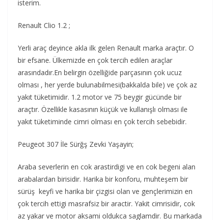
isterim.
Renault Clio 1.2 ;
Yerli araç deyince akla ilk gelen Renault marka araçtır. O
bir efsane. Ülkemizde en çok tercih edilen araçlar
arasındadır.En belirgin özelliğide parçasının çok ucuz
olması , her yerde bulunabilmesi(bakkalda bile) ve çok az
yakıt tüketimidir. 1.2 motor ve 75 beygir gücünde bir
araçtır. Özellikle kasasının küçük ve kullanışlı olması ile
yakıt tüketiminde cimri olması en çok tercih sebebidir.
Peugeot 307 İle Sürğş Zevki Yaşayin;
Araba severlerin en cok arastirdigi ve en cok begeni alan
arabalardan birisidir. Harika bir konforu, muhteşem bir
sürüş keyfi ve harika bir çizgisi olan ve gençlerimizin en
çok tercih ettigi masrafsiz bir aractir. Yakit cimrisidir, cok
az yakar ve motor aksami oldukca saglamdir. Bu markada