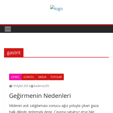
Skip
to
content
gastrit
GENEL
GÜNCEL
SAĞLIK
TÜYOLAR
19 Eylül 2014
kadersiz35
Geğirmenin Nedenleri
Midenin asit salgılaması sonucu ağız yoluyla çıkan gaza
halk dilinde geğirmek denir. Çevreyi rahatsız etse bile