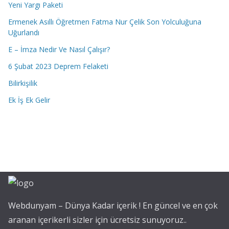
Yeni Yargı Paketi
Ermenek Asıllı Öğretmen Fatma Nur Çelik Son Yolculuğuna
Uğurlandı
E – İmza Nedir Ve Nasıl Çalışır?
6 Şubat 2023 Deprem Felaketi
Bilirkişilik
Ek İş Ek Gelir
Webdunyam – Dünya Kadar içerik ! En güncel ve en çok
aranan içerikerli sizler için ücretsiz sunuyoruz..