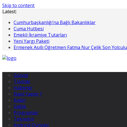
Skip to content
Latest:
Cumhurbaşkanlığı’na Bağlı Bakanlıklar
Cuma Hutbesi
Emekli İkramiye Tutarları
Yeni Yargı Paketi
Ermenek Asıllı Öğretmen Fatma Nur Çelik Son Yolcul
Güncel
Tüyolar
Haberler
Nasıl Yapılır ?
Kadın
Sağlık
Programlar
Teknoloji
Android Dünyası