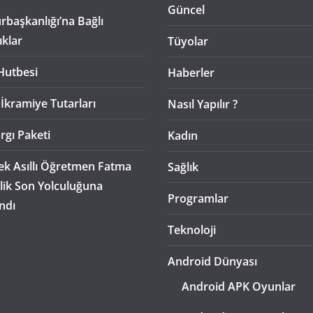
Güncel
başkanlığı’na Bağlı
ıklar
Tüyolar
Hutbesi
Haberler
 İkramiye Tutarları
Nasıl Yapılır ?
rgı Paketi
Kadın
k Asıllı Öğretmen Fatma
Sağlık
lik Son Yolculuğuna
Programlar
ndı
Teknoloji
Android Dünyası
Android APK Oyunlar