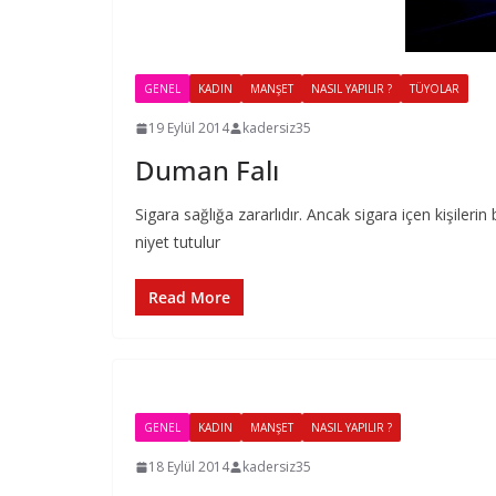
GENEL
KADIN
MANŞET
NASIL YAPILIR ?
TÜYOLAR
19 Eylül 2014
kadersiz35
Duman Falı
Sigara sağlığa zararlıdır. Ancak sigara içen kişilerin 
niyet tutulur
Read More
GENEL
KADIN
MANŞET
NASIL YAPILIR ?
18 Eylül 2014
kadersiz35