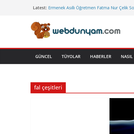
Skip
Latest:
Ermenek Asıllı Öğretmen Fatma Nur Çelik S
to
Uğurlandı
Cumhurbaşkanlığı’na Bağlı Bakanlıklar
content
Cuma Hutbesi
Emekli İkramiye Tutarları
Yeni Yargı Paketi
GÜNCEL
TÜYOLAR
HABERLER
NASIL 
fal çeşitleri