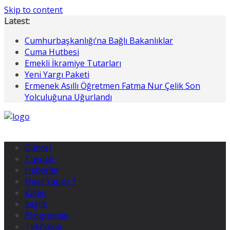
Skip to content
Latest:
Cumhurbaşkanlığı’na Bağlı Bakanlıklar
Cuma Hutbesi
Emekli İkramiye Tutarları
Yeni Yargı Paketi
Ermenek Asıllı Öğretmen Fatma Nur Çelik Son
Yolculuğuna Uğurlandı
Güncel
Tüyolar
Haberler
Nasıl Yapılır ?
Kadın
Sağlık
Programlar
Teknoloji