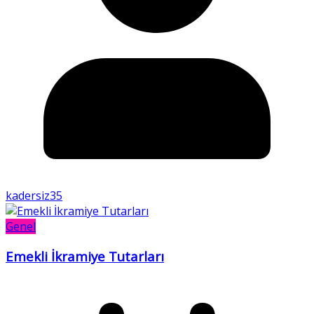
kadersiz35
Genel
Emekli İkramiye Tutarları