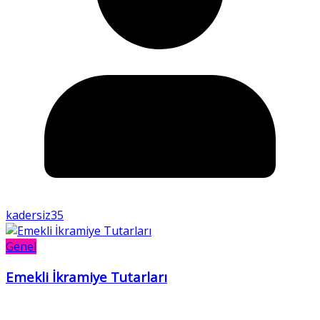
kadersiz35
Genel
Emekli İkramiye Tutarları