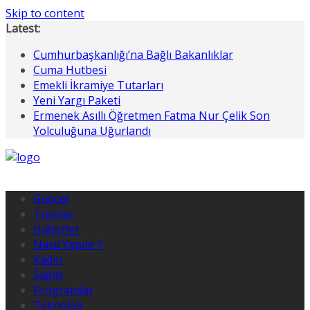
Skip to content
Latest:
Cumhurbaşkanlığı’na Bağlı Bakanlıklar
Cuma Hutbesi
Emekli İkramiye Tutarları
Yeni Yargı Paketi
Ermenek Asıllı Öğretmen Fatma Nur Çelik Son
Yolculuğuna Uğurlandı
Güncel
Tüyolar
Haberler
Nasıl Yapılır ?
Kadın
Sağlık
Programlar
Teknoloji