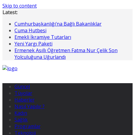
Skip to content
Latest:
Cumhurbaşkanlığı’na Bağlı Bakanlıklar
Cuma Hutbesi
Emekli İkramiye Tutarları
Yeni Yargı Paketi
Ermenek Asıllı Öğretmen Fatma Nur Çelik Son
Yolculuğuna Uğurlandı
Güncel
Tüyolar
Haberler
Nasıl Yapılır ?
Kadın
Sağlık
Programlar
Teknoloji