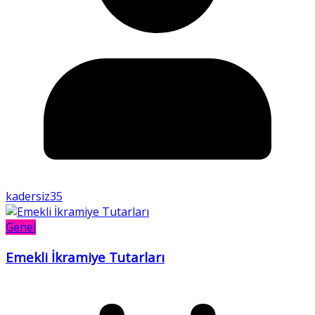
kadersiz35
Genel
Emekli İkramiye Tutarları