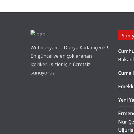
Son y
Webdunyam – Dünya Kadar içerik !
Cumhur
En güncel ve en çok aranan
Bakanl
içerikerli sizler için ücretsiz
sunuyoruz..
Cuma 
Emekli
Yeni Ya
Ermene
Nur Çe
Uğurla