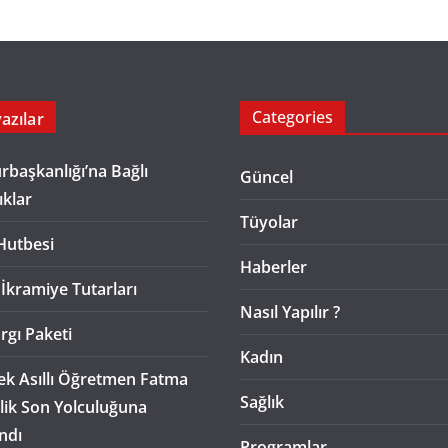
Categories
azılar
başkanlığı’na Bağlı
Güncel
ıklar
Tüyolar
Hutbesi
Haberler
 İkramiye Tutarları
Nasıl Yapılır ?
rgı Paketi
Kadın
k Asıllı Öğretmen Fatma
Sağlık
lik Son Yolculuğuna
ndı
Programlar