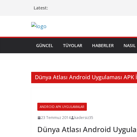
Skip
Latest:
to
content
GÜNCEL
TÜYOLAR
HABERLER
NASIL 
Dünya Atlası Android Uygulaması APK İ
ANDROID APK UYGULAMALAR
23 Temmuz 2014
kadersiz35
Dünya Atlası Android Uygula