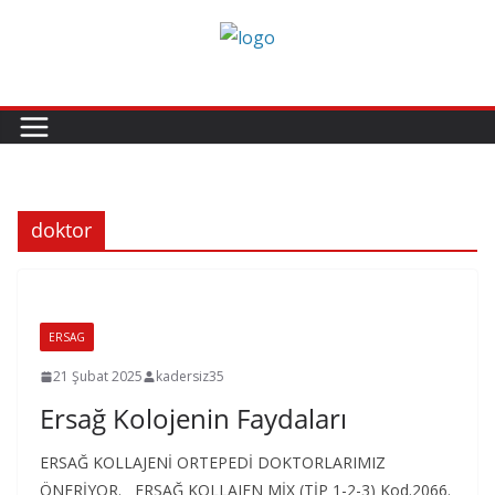
Skip
to
content
doktor
ERSAG
21 Şubat 2025
kadersiz35
Ersağ Kolojenin Faydaları
ERSAĞ KOLLAJENİ ORTEPEDİ DOKTORLARIMIZ
ÖNERİYOR. ERSAĞ KOLLAJEN MİX (TİP 1-2-3) Kod.2066.