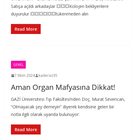
Satışa açıldı arkadaşlar 💥💥💥Kolojen bekliyenlere
duyurulur 💥💥💥💥💥💥tükenmeden alın
Read More
GENEL
7 Ekim 2024
kadersiz35
Aman Organ Mafyasına Dikkat!
GAZİ Üniversitesi Tıp Fakültesi’nden Doç. Murat Sevencan,
“Olmayacak şey demeyin” diyerek kendisine gelen bir
notla ilgili olarak uyarıda bulunuyor:
Read More