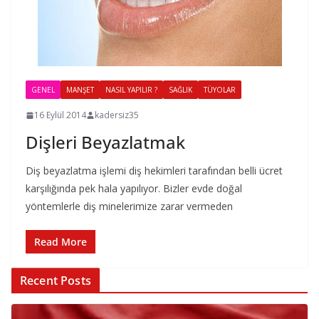
GENEL
MANŞET
NASIL YAPILIR ?
SAĞLIK
TÜYOLAR
16 Eylül 2014
kadersiz35
Dişleri Beyazlatmak
Diş beyazlatma işlemi diş hekimleri tarafından belli ücret
karşılığında pek hala yapılıyor. Bizler evde doğal
yöntemlerle diş minelerimize zarar vermeden
Read More
Recent Posts