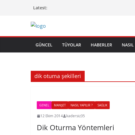
Skip
Latest:
to
content
GÜNCEL
TÜYOLAR
HABERLER
NASIL 
dik otuma şekilleri
GENEL
MANŞET
NASIL YAPILIR ?
SAĞLIK
12 Ekim 2014
kadersiz35
Dik Oturma Yöntemleri