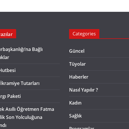
Categories
azılar
başkanlığı’na Bağlı
Güncel
ıklar
Tüyolar
Hutbesi
Haberler
 İkramiye Tutarları
Nasıl Yapılır ?
rgı Paketi
Kadın
k Asıllı Öğretmen Fatma
Sağlık
lik Son Yolculuğuna
ndı
Programlar