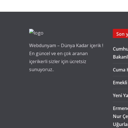
Son y
Webdunyam – Dünya Kadar içerik !
Cumhur
En güncel ve en çok aranan
Bakanl
içerikerli sizler için ücretsiz
sunuyoruz..
Cuma 
Emekli
Yeni Ya
Ermene
Nur Çe
Uğurla