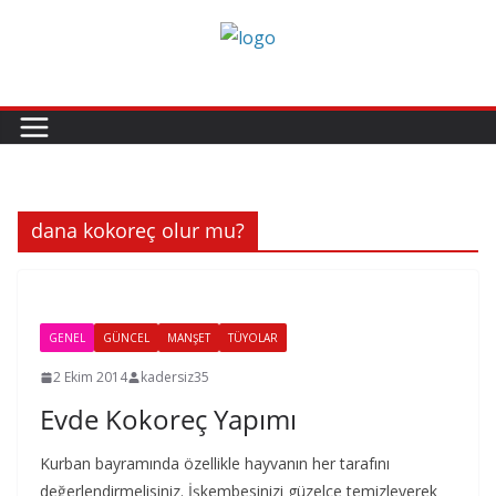
Skip
to
content
dana kokoreç olur mu?
GENEL
GÜNCEL
MANŞET
TÜYOLAR
2 Ekim 2014
kadersiz35
Evde Kokoreç Yapımı
Kurban bayramında özellikle hayvanın her tarafını
değerlendirmelisiniz. İşkembesinizi güzelce temizleyerek