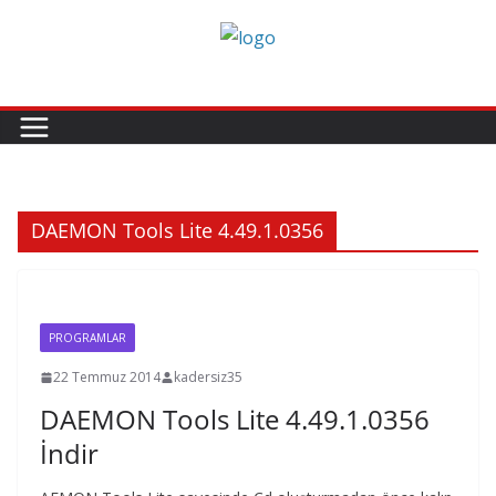
Skip
to
content
DAEMON Tools Lite 4.49.1.0356
PROGRAMLAR
22 Temmuz 2014
kadersiz35
DAEMON Tools Lite 4.49.1.0356
İndir