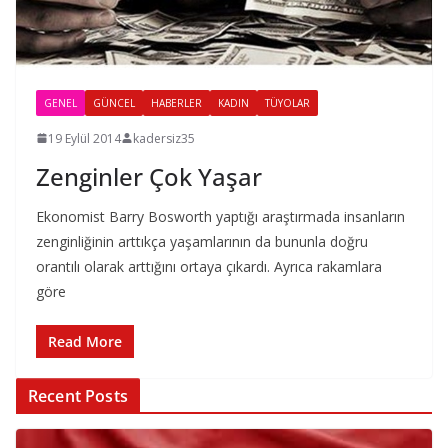
GENEL
GÜNCEL
HABERLER
KADIN
TÜYOLAR
19 Eylül 2014
kadersiz35
Zenginler Çok Yaşar
Ekonomist Barry Bosworth yaptığı araştırmada insanların
zenginliğinin arttıkça yaşamlarının da bununla doğru
orantılı olarak arttığını ortaya çıkardı. Ayrıca rakamlara
göre
Read More
Recent Posts