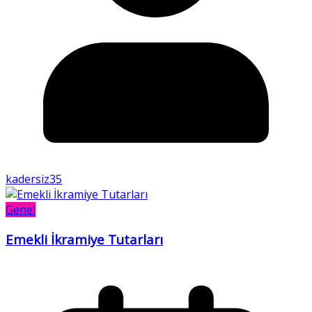
kadersiz35
Genel
Emekli İkramiye Tutarları