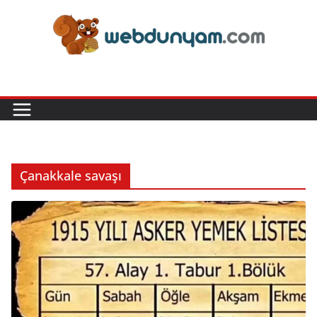
Skip
to
content
Çanakkale savaşı