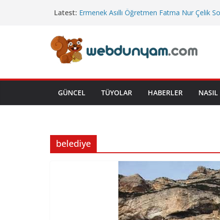
Skip
Latest:
Ermenek Asıllı Öğretmen Fatma Nur Çelik S
to
Uğurlandı
Cumhurbaşkanlığı’na Bağlı Bakanlıklar
content
Cuma Hutbesi
Emekli İkramiye Tutarları
Yeni Yargı Paketi
GÜNCEL
TÜYOLAR
HABERLER
NASIL 
belediye