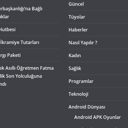
Güncel
başkanlığı’na Bağlı
ıklar
Tüyolar
Hutbesi
Haberler
 İkramiye Tutarları
Nasıl Yapılır ?
rgı Paketi
Kadın
k Asıllı Öğretmen Fatma
Sağlık
lik Son Yolculuğuna
Programlar
ndı
Teknoloji
Android Dünyası
Android APK Oyunlar