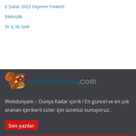
6 Şubat 2023 Deprem Felaketi
Bilirkişilik
Ek İş Ek Gelir
Webdunyam – Dünya Kadar içerik ! En güncel ve en çok
aranan içerikerli sizler için ücretsiz sunuyoruz..
Son yazılar