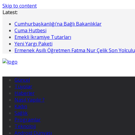
Skip to content
Latest:
Cumhurbaşkanlığı’na Bağlı Bakanlıklar
Cuma Hutbesi
Emekli İkramiye Tutarları
Yeni Yargı Paketi
Ermenek Asıllı Öğretmen Fatma Nur Çelik Son Yolcul
Güncel
Tüyolar
Haberler
Nasıl Yapılır ?
Kadın
Sağlık
Programlar
Teknoloji
Android Dünyası